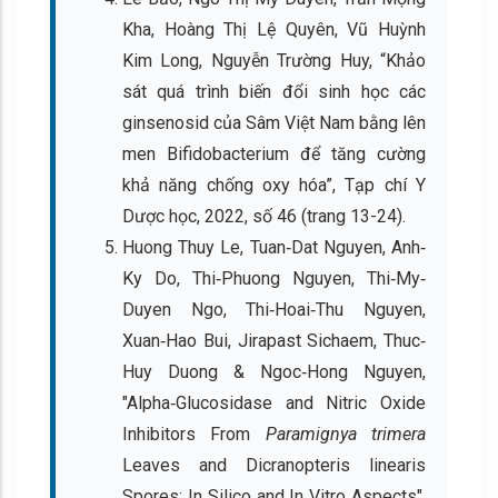
Kha, Hoàng Thị Lệ Quyên, Vũ Huỳnh
Kim Long, Nguyễn Trường Huy, “Khảo
sát quá trình biến đổi sinh học các
ginsenosid của Sâm Việt Nam bằng lên
men Bifidobacterium để tăng cường
khả năng chống oxy hóa”, Tạp chí Y
Dược học, 2022, số 46 (trang 13-24).
Huong Thuy Le, Tuan‐Dat Nguyen, Anh‐
Ky Do, Thi‐Phuong Nguyen, Thi‐My‐
Duyen Ngo, Thi‐Hoai‐Thu Nguyen,
Xuan‐Hao Bui, Jirapast Sichaem, Thuc‐
Huy Duong & Ngoc‐Hong Nguyen,
"Alpha‐Glucosidase and Nitric Oxide
Inhibitors From
Paramignya trimera
Leaves and Dicranopteris linearis
Spores: In Silico and In Vitro Aspects",