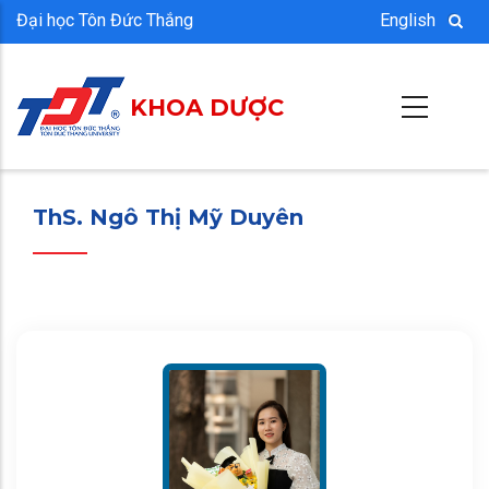
Nhảy
Đại học Tôn Đức Thắng
English
đến
nội
KHOA DƯỢC
dung
ThS. Ngô Thị Mỹ Duyên