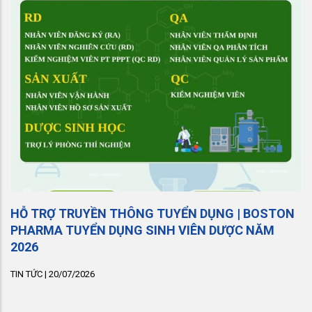
HỖ TRỢ TRUYỀN THÔNG TUYỂN DỤNG | BOSTON
PHARMA TUYỂN DỤNG SINH VIÊN DƯỢC NĂM
2026
TIN TỨC
|
20/07/2026