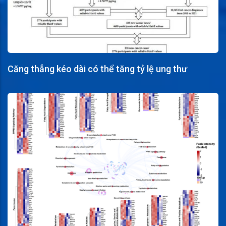
Căng thẳng kéo dài có thể tăng tỷ lệ ung thư