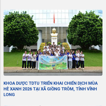
KHOA DƯỢC TDTU TRIỂN KHAI CHIẾN DỊCH MÙA
HÈ XANH 2026 TẠI XÃ GIỒNG TRÔM, TỈNH VĨNH
LONG