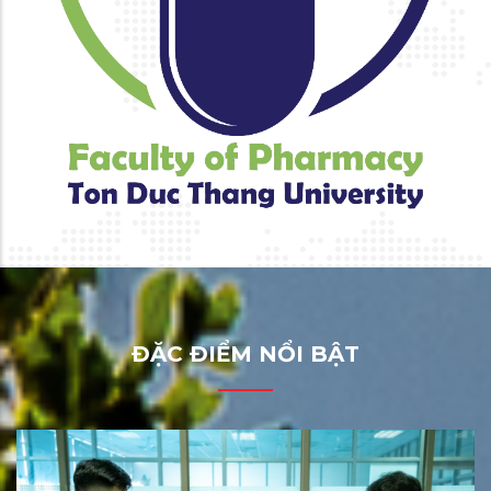
ĐẶC ĐIỂM NỔI BẬT