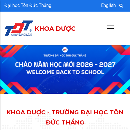
Nhảy
Đại học Tôn Đức Thắng
English
đến
nội
KHOA DƯỢC
dung
KHOA DƯỢC - TRƯỜNG ĐẠI HỌC TÔN
ĐỨC THẮNG