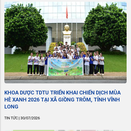
KHOA DƯỢC TDTU TRIỂN KHAI CHIẾN DỊCH MÙA
HÈ XANH 2026 TẠI XÃ GIỒNG TRÔM, TỈNH VĨNH
LONG
TIN TỨC
|
30/07/2026