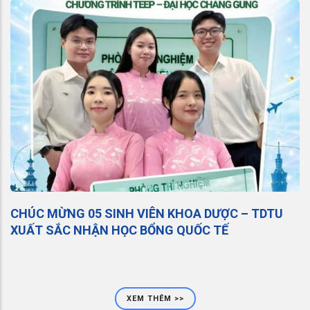
CHÚC MỪNG 05 SINH VIÊN KHOA DƯỢC – TDTU
XUẤT SẮC NHẬN HỌC BỔNG QUỐC TẾ
XEM THÊM >>