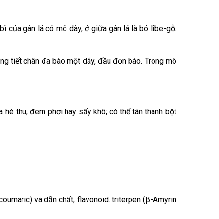
bì của gân lá có mô dày, ở giữa gân lá là bó libe-gỗ.
 lông tiết chân đa bào một dãy, đầu đơn bào. Trong mô
hè thu, đem phơi hay sấy khô; có thể tán thành bột
coumaric) và dẫn chất, flavonoid, triterpen (β-Amyrin