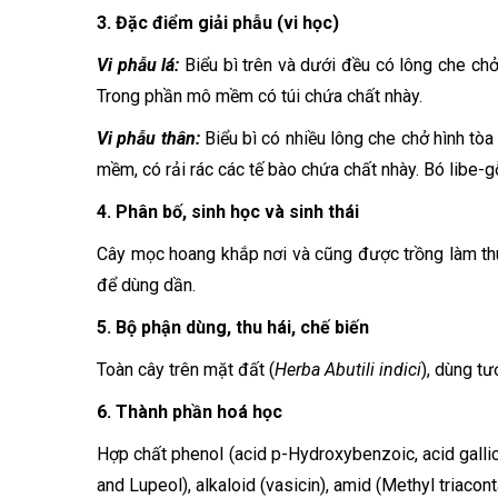
3. Đặc điểm giải phẫu (vi học)
Vi phẫu lá:
Biểu bì trên và dưới đều có lông che chở 
Trong phần mô mềm có túi chứa chất nhày.
Vi phẫu thân:
Biểu bì có nhiều lông che chở hình tòa
mềm, có rải rác các tế bào chứa chất nhày. Bó libe-g
4. Phân bố, sinh học và sinh thái
Cây mọc hoang khắp nơi và cũng được trồng làm thu
để dùng dần.
5. Bộ phận dùng, thu hái, chế biến
Toàn cây trên mặt đất (
Herba Abutili indici
), dùng tư
6. Thành phần hoá học
Hợp chất phenol (acid p-Hydroxybenzoic, acid gallic,
and Lupeol), alkaloid (vasicin), amid (Methyl triacont