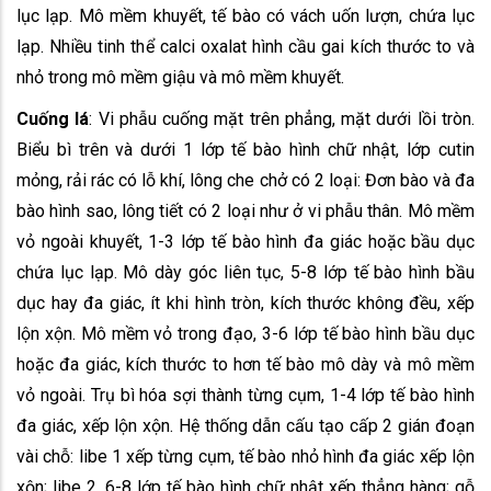
lục lạp. Mô mềm khuyết, tế bào có vách uốn lượn, chứa lục
lạp. Nhiều tinh thể calci oxalat hình cầu gai kích thước to và
nhỏ trong mô mềm giậu và mô mềm khuyết.
Cuống lá
: Vi phẫu cuống mặt trên phẳng, mặt dưới lồi tròn.
Biểu bì trên và dưới 1 lớp tế bào hình chữ nhật, lớp cutin
mỏng, rải rác có lỗ khí, lông che chở có 2 loại: Đơn bào và đa
bào hình sao, lông tiết có 2 loại như ở vi phẫu thân. Mô mềm
vỏ ngoài khuyết, 1-3 lớp tế bào hình đa giác hoặc bầu dục
chứa lục lạp. Mô dày góc liên tục, 5-8 lớp tế bào hình bầu
dục hay đa giác, ít khi hình tròn, kích thước không đều, xếp
lộn xộn. Mô mềm vỏ trong đạo, 3-6 lớp tế bào hình bầu dục
hoặc đa giác, kích thước to hơn tế bào mô dày và mô mềm
vỏ ngoài. Trụ bì hóa sợi thành từng cụm, 1-4 lớp tế bào hình
đa giác, xếp lộn xộn. Hệ thống dẫn cấu tạo cấp 2 gián đoạn
vài chỗ: libe 1 xếp từng cụm, tế bào nhỏ hình đa giác xếp lộn
xộn; libe 2, 6-8 lớp tế bào hình chữ nhật xếp thẳng hàng; gỗ