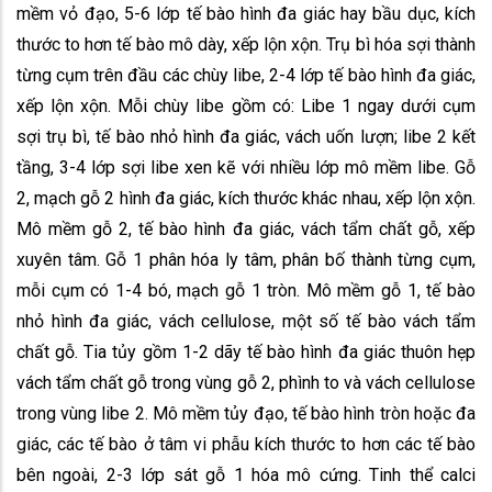
mềm vỏ đạo, 5-6 lớp tế bào hình đa giác hay bầu dục, kích
thước to hơn tế bào mô dày, xếp lộn xộn. Trụ bì hóa sợi thành
từng cụm trên đầu các chùy libe, 2-4 lớp tế bào hình đa giác,
xếp lộn xộn. Mỗi chùy libe gồm có: Libe 1 ngay dưới cụm
sợi trụ bì, tế bào nhỏ hình đa giác, vách uốn lượn; libe 2 kết
tầng, 3-4 lớp sợi libe xen kẽ với nhiều lớp mô mềm libe. Gỗ
2, mạch gỗ 2 hình đa giác, kích thước khác nhau, xếp lộn xộn.
Mô mềm gỗ 2, tế bào hình đa giác, vách tẩm chất gỗ, xếp
xuyên tâm. Gỗ 1 phân hóa ly tâm, phân bố thành từng cụm,
mỗi cụm có 1-4 bó, mạch gỗ 1 tròn. Mô mềm gỗ 1, tế bào
nhỏ hình đa giác, vách cellulose, một số tế bào vách tẩm
chất gỗ. Tia tủy gồm 1-2 dãy tế bào hình đa giác thuôn hẹp
vách tẩm chất gỗ trong vùng gỗ 2, phình to và vách cellulose
trong vùng libe 2. Mô mềm tủy đạo, tế bào hình tròn hoặc đa
giác, các tế bào ở tâm vi phẫu kích thước to hơn các tế bào
bên ngoài, 2-3 lớp sát gỗ 1 hóa mô cứng. Tinh thể calci