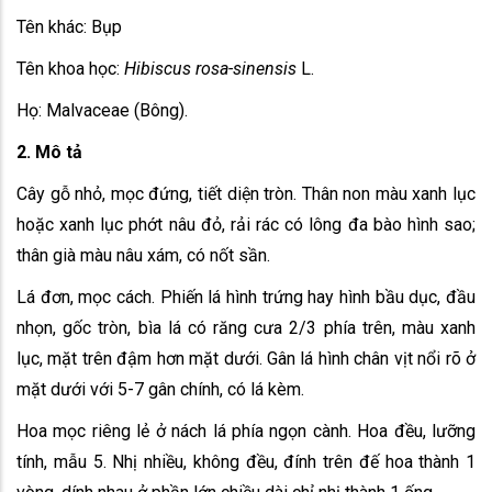
Tên khác: Bụp
Tên khoa học:
Hibiscus rosa-sinensis
L.
Họ: Malvaceae (Bông).
2. Mô tả
Cây gỗ nhỏ, mọc đứng, tiết diện tròn. Thân non màu xanh lục
hoặc xanh lục phớt nâu đỏ, rải rác có lông đa bào hình sao;
thân già màu nâu xám, có nốt sần.
Lá đơn, mọc cách. Phiến lá hình trứng hay hình bầu dục, đầu
nhọn, gốc tròn, bìa lá có răng cưa 2/3 phía trên, màu xanh
lục, mặt trên đậm hơn mặt dưới. Gân lá hình chân vịt nổi rõ ở
mặt dưới với 5-7 gân chính, có lá kèm.
Hoa mọc riêng lẻ ở nách lá phía ngọn cành. Hoa đều, lưỡng
tính, mẫu 5. Nhị nhiều, không đều, đính trên đế hoa thành 1