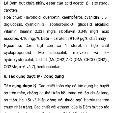
Lá Dâm bụt chứa nhầy, ester của acid acetic, β- sitosterol,
caroten.
Hoa chứa: Flavonoid: quercetin, kaempferol, cyanidin–3,5–
diglucosid, cyanidin–3– sophorosid-3– glicosid; alkaloid;
vitamin: thiamin 0,031 mg%, riboflavin 0,048 mg%, acid
ascorbic 4,16 mgµ%, beta – caroten 39169 µg%; chất nhầy.
Ngoài ra, Dâm bụt còn có 1 sterol, 3 hợp chất
cyclopropenoid: Me sienculat, malvalat và 2–
hydroxysterculat, 2 chất [Me(CH2)7 C (OMe:CHCO (CH2)n,
CO2Me, n=6 và 7), hentriacontan.
8. Tác dụng dược lý - Công dụng
Tác dụng dược lý:
Cao chiết toàn cây có tác dụng hạ huyết
áp trên mèo, chống co thắt trên hồi tràng cô lập chuột lang,
an thần, hạ sốt và hiệp đồng với thuốc ngủ barbiturat trên
chuột nhắt trắng. Cao chiết với ethanol của lá Dâm bụt có tác