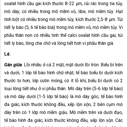
oxalat hình cầu gai kích thước 8-22 µm, rải rác trong tia tủy,
mô dày; có nhiều trong mô mềm vỏ, libe, mô mềm tủy. Hạt
tinh bột có nhiều trong mô mềm tủy, kích thước 2,5-8 µm. Túi
tiết ly bào (5, 6 tế bào bìa) trong mô mềm vỏ, mô mềm tủy. Vi
phẫu thân non có nhiều tinh thể calci oxalat hình cầu gai, túi
tiết ly bào, lông che chở và lông tiết hơn vi phẫu thân già.
Lá:
Gân giữa
: Lồi nhiều ở cả 2 mặt, mặt dưới lồi tròn. Biểu bì trên
và dưới, 1 lớp tế bào hình chữ nhật, tế bào biểu bì dưới kích
thước to hơn, lớp cutin mỏng, có ít lỗ khí, biểu bì dưới có 2
loại lông tiết như ở vi phẫu thân. Mô dày trên (5-6 lớp tế bào)
và mô dày dưới (1-5 lớp tế bào) là mô dày góc, tế bào hình
đa giác, kích thước không đều, xếp lộn xộn, 2 bên cụm mô
dày trên có 1 lớp mô mềm giậu. Mô mềm trên và dưới đạo,
tế bào hình đa giác, kích thước không đều, xếp lộn xộn. Các