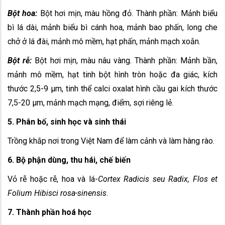
Bột hoa:
Bột hơi mịn, màu hồng đỏ. Thành phần: Mảnh biểu
bì lá dài, mảnh biểu bì cánh hoa, mảnh bao phấn, long che
chở ở lá đài, mảnh mô mềm, hạt phấn, mảnh mạch xoắn.
Bột rễ:
Bột hơi mịn, màu nâu vàng. Thành phần: Mảnh bần,
mảnh mô mềm, hạt tinh bột hình tròn hoặc đa giác, kích
thước 2,5-9 µm, tinh thể calci oxalat hình cầu gai kích thước
7,5-20 µm, mảnh mạch mạng, điểm, sợi riêng lẻ.
5. Phân bố, sinh học và sinh thái
Trồng khắp nơi trong Việt Nam để làm cảnh và làm hàng rào.
6. Bộ phận dùng, thu hái, chế biến
Vỏ rễ hoặc rễ, hoa và lá-
Cortex Radicis seu Radix, Flos et
Folium Hibisci rosa-sinensis
.
7. Thành phần hoá học