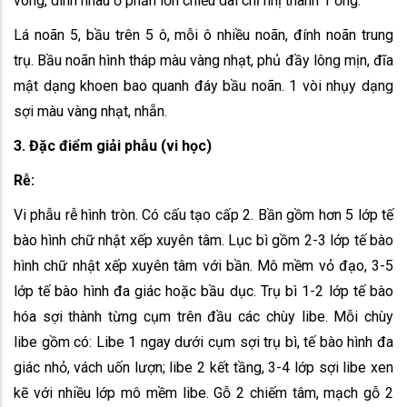
vòng, dính nhau ở phần lớn chiều dài chỉ nhị thành 1 ống.
Lá noãn 5, bầu trên 5 ô, mỗi ô nhiều noãn, đính noãn trung
trụ. Bầu noãn hình tháp màu vàng nhạt, phủ đầy lông mịn, đĩa
mật dạng khoen bao quanh đáy bầu noãn. 1 vòi nhụy dạng
sợi màu vàng nhạt, nhẵn.
3. Đặc điểm giải phẫu (vi học)
Rễ:
Vi phẫu rễ hình tròn. Có cấu tạo cấp 2. Bần gồm hơn 5 lớp tế
bào hình chữ nhật xếp xuyên tâm. Lục bì gồm 2-3 lớp tế bào
hình chữ nhật xếp xuyên tâm với bần. Mô mềm vỏ đạo, 3-5
lớp tế bào hình đa giác hoặc bầu dục. Trụ bì 1-2 lớp tế bào
hóa sợi thành từng cụm trên đầu các chùy libe. Mỗi chùy
libe gồm có: Libe 1 ngay dưới cụm sợi trụ bì, tế bào hình đa
giác nhỏ, vách uốn lượn; libe 2 kết tầng, 3-4 lớp sợi libe xen
kẽ với nhiều lớp mô mềm libe. Gỗ 2 chiếm tâm, mạch gỗ 2