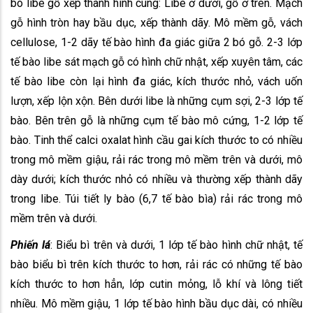
bó libe gỗ xếp thành hình cung: Libe ở dưới, gỗ ở trên. Mạch
gỗ hình tròn hay bầu dục, xếp thành dãy. Mô mềm gỗ, vách
cellulose, 1-2 dãy tế bào hình đa giác giữa 2 bó gỗ. 2-3 lớp
tế bào libe sát mạch gỗ có hình chữ nhật, xếp xuyên tâm, các
tế bào libe còn lại hình đa giác, kích thước nhỏ, vách uốn
lượn, xếp lộn xộn. Bên dưới libe là những cụm sợi, 2-3 lớp tế
bào. Bên trên gỗ là những cụm tế bào mô cứng, 1-2 lớp tế
bào. Tinh thể calci oxalat hình cầu gai kích thước to có nhiều
trong mô mềm giậu, rải rác trong mô mềm trên và dưới, mô
dày dưới; kích thước nhỏ có nhiều và thường xếp thành dãy
trong libe. Túi tiết ly bào (6,7 tế bào bìa) rải rác trong mô
mềm trên và dưới.
Phiến lá
: Biểu bì trên và dưới, 1 lớp tế bào hình chữ nhật, tế
bào biểu bì trên kích thước to hơn, rải rác có những tế bào
kích thước to hơn hẳn, lớp cutin mỏng, lỗ khí và lông tiết
nhiều. Mô mềm giậu, 1 lớp tế bào hình bầu dục dài, có nhiều