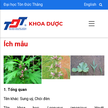
Nhảy
Đại học Tôn Đức Thắng
English
đến
nội
KHOA DƯỢC
dung
Ích mẫu
1. Tổng quan
Tên khác: Sung uý, Chói đèn.
Tên khoa học:
Leonurus japonicus
Houtt.