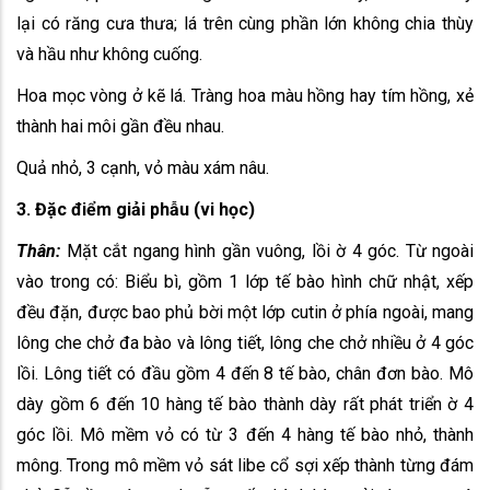
lại có răng cưa thưa; lá trên cùng phần lớn không chia thùy
và hầu như không cuống.
Hoa mọc vòng ở kẽ lá. Tràng hoa màu hồng hay tím hồng, xẻ
thành hai môi gần đều nhau.
Quả nhỏ, 3 cạnh, vỏ màu xám nâu.
3. Đặc điểm giải phẫu (vi học)
Thân:
Mặt cắt ngang hình gần vuông, lồi ờ 4 góc. Từ ngoài
vào trong có: Biểu bì, gồm 1 lớp tế bào hình chữ nhật, xếp
đều đặn, được bao phủ bời một lớp cutin ở phía ngoài, mang
lông che chở đa bào và lông tiết, lông che chở nhiều ở 4 góc
lồi. Lông tiết có đầu gồm 4 đến 8 tế bào, chân đơn bào. Mô
dày gồm 6 đến 10 hàng tế bào thành dày rất phát triển ờ 4
góc lồi. Mô mềm vỏ có từ 3 đến 4 hàng tế bào nhỏ, thành
mông. Trong mô mềm vỏ sát libe cổ sợi xếp thành từng đám