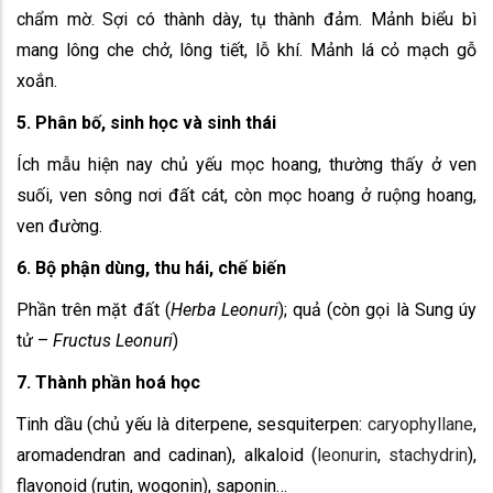
chẩm mờ. Sợi có thành dày, tụ thành đảm. Mảnh biểu bì
mang lông che chở, lông tiết, lỗ khí. Mảnh lá cỏ mạch gỗ
xoắn.
5. Phân bố, sinh học và sinh thái
Ích mẫu hiện nay chủ yếu mọc hoang, thường thấy ở ven
suối, ven sông nơi đất cát, còn mọc hoang ở ruộng hoang,
ven đường.
6. Bộ phận dùng, thu hái, chế biến
Phần trên mặt đất (
Herba Leonuri
); quả (còn gọi là Sung úy
tử –
Fructus Leonuri
)
7. Thành phần hoá học
Tinh dầu (chủ yếu là diterpene, sesquiterpen:
caryophyllane
,
aromadendran and cadinan), alkaloid (
leonurin
,
stachydrin
),
flavonoid (rutin, wogonin), saponin…