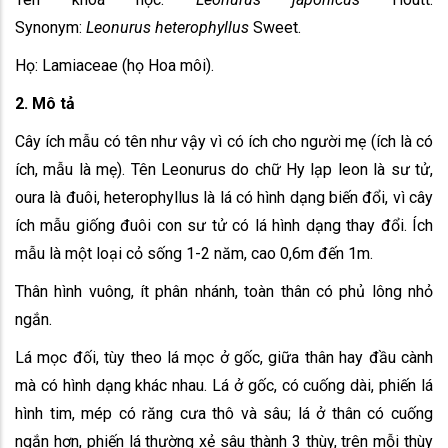
Synonym:
Leonurus heterophyllus
Sweet.
Họ: Lamiaceae (họ Hoa môi).
2. Mô tả
Cây ích mẫu có tên như vậy vì có ích cho người mẹ (ích là có
ích, mẫu là mẹ). Tên Leonurus do chữ Hy lạp leon là sư tử,
oura là đuôi, heterophyllus là lá có hình dạng biến đổi, vì cây
ích mẫu giống đuôi con sư tử có lá hình dạng thay đổi. Ích
mẫu là một loại cỏ sống 1-2 năm, cao 0,6m đến 1m.
Thân hình vuông, ít phân nhánh, toàn thân có phủ lông nhỏ
ngắn.
Lá mọc đối, tùy theo lá mọc ở gốc, giữa thân hay đầu cành
mà có hình dạng khác nhau. Lá ở gốc, có cuống dài, phiến lá
hình tim, mép có răng cưa thô và sâu; lá ở thân có cuống
ngắn hơn, phiến lá thường xẻ sâu thành 3 thùy, trên mỗi thùy