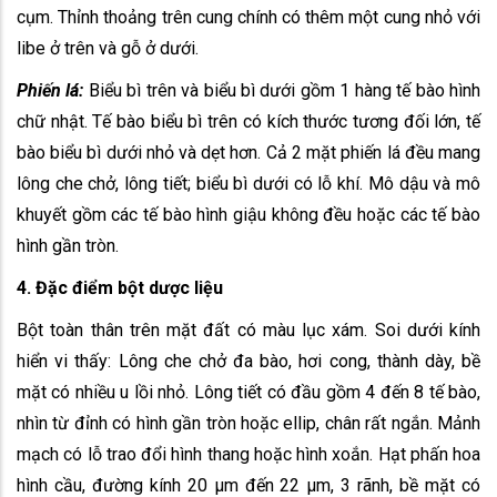
cụm. Thỉnh thoảng trên cung chính có thêm một cung nhỏ với
libe ở trên và gỗ ở dưới.
Phiến lá:
Biểu bì trên và biểu bì dưới gồm 1 hàng tế bào hình
chữ nhật. Tế bào biểu bì trên có kích thước tương đối lớn, tế
bào biểu bì dưới nhỏ và dẹt hơn. Cả 2 mặt phiến lá đều mang
lông che chở, lông tiết; biểu bì dưới có lỗ khí. Mô dậu và mô
khuyết gồm các tế bào hình giậu không đều hoặc các tế bào
hình gần tròn.
4. Đặc điểm bột dược liệu
Bột toàn thân trên mặt đất có màu lục xám. Soi dưới kính
hiển vi thấy: Lông che chở đa bào, hơi cong, thành dày, bề
mặt có nhiều u lồi nhỏ. Lông tiết có đầu gồm 4 đến 8 tế bào,
nhìn từ đỉnh có hình gần tròn hoặc ellip, chân rất ngắn. Mảnh
mạch có lỗ trao đổi hình thang hoặc hình xoắn. Hạt phấn hoa
hình cầu, đường kính 20 μm đến 22 μm, 3 rãnh, bề mặt có