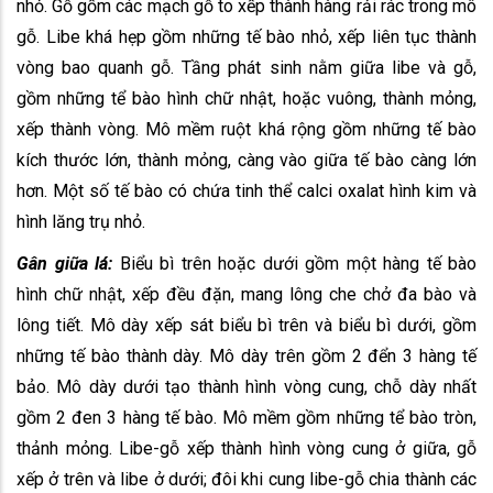
nhỏ. Gỗ gồm các mạch gỗ to xếp thành hàng rải rác trong mô
gỗ. Libe khá hẹp gồm những tế bào nhỏ, xếp liên tục thành
vòng bao quanh gỗ. Tầng phát sinh nằm giữa libe và gỗ,
gồm những tể bào hình chữ nhật, hoặc vuông, thành mỏng,
xếp thành vòng. Mô mềm ruột khá rộng gồm những tế bào
kích thước lớn, thành mỏng, càng vào giữa tế bào càng lớn
hơn. Một số tế bào có chứa tinh thể calci oxalat hình kim và
hình lăng trụ nhỏ.
Gân giữa lá:
Biểu bì trên hoặc dưới gồm một hàng tế bào
hình chữ nhật, xếp đều đặn, mang lông che chở đa bào và
lông tiết. Mô dày xếp sát biểu bì trên và biểu bì dưới, gồm
những tế bào thành dày. Mô dày trên gồm 2 đển 3 hàng tế
bảo. Mô dày dưới tạo thành hình vòng cung, chỗ dày nhất
gồm 2 đen 3 hàng tế bào. Mô mềm gồm những tể bào tròn,
thảnh mỏng. Libe-gỗ xếp thành hình vòng cung ở giữa, gỗ
xếp ở trên và libe ở dưới; đôi khi cung libe-gỗ chia thành các